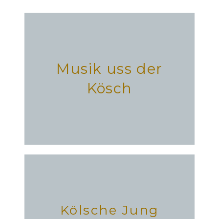
Musik uss der
Kösch
Kölsche Jung